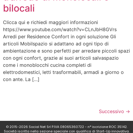
bilocali
Clicca qui e richiedi maggiori informazioni
https://www.youtube.com/watch?v=CLnJbH8GVrs
Arredi per Residence Confort in ogni soluzione Gli
articoli Mobilspazio si adattano ad ogni tipo di
ambientazione e sono perfetti per arredare piccoli spazi
con ogni confort, grazie ai suoi articoli salvaspazio
come i monoblocchi cucina completi di
elettrodomestici, letti trasformabili, armadi a giorno o
con ante. La […]
Successivo
→
© 2015-2026 Social Net Srl P.IVA 08065360722 - n° iscrizione ROC 35142.
Società iscritta nella sezione speciale con qualifica di Start-Up innovativa.